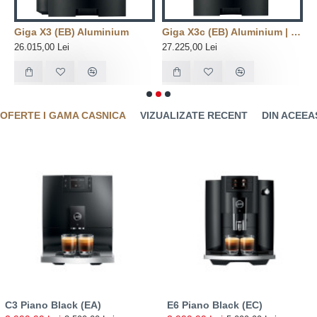
nium Black
Giga X3 (EB) Aluminium
Giga X3c (EB) Aluminium | Conexiune la reteaua de apa
X
26.015,00 Lei
27.225,00 Lei
1
OFERTE I GAMA CASNICA
VIZUALIZATE RECENT
DIN ACEEA
C3 Piano Black (EA)
E6 Piano Black (EC)