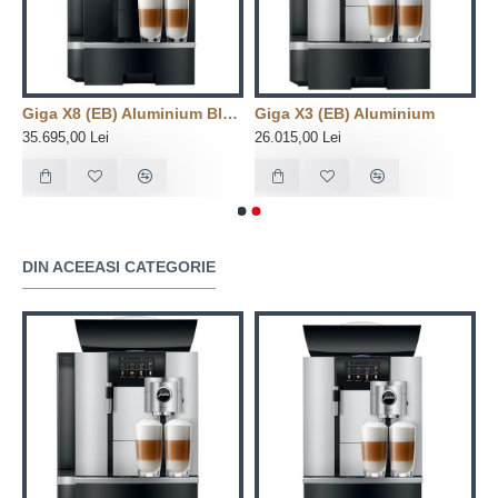
um Black | Conexiune la reteaua de apa
Giga X8 (EB) Aluminium Black
Giga X3 (EB) Aluminium
35.695,00 Lei
26.015,00 Lei
DIN ACEEASI CATEGORIE