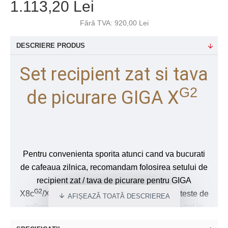
1.113,20 Lei
Fără TVA: 920,00 Lei
DESCRIERE PRODUS
Set recipient zat si tava
G2
de picurare GIGA X
Pentru convenienta sporita atunci cand va bucurati
de cafeaua zilnica, recomandam folosirea setului de
recipient zat / tava de picurare pentru GIGA
G2
G2
G2
G2
X8c
/X8
si GIGA X3c
/X3
care va scuteste de
golirea tavii de picurare si a recipientului de zat in
timpul folosirii zilnice. Gratie conceptului special al