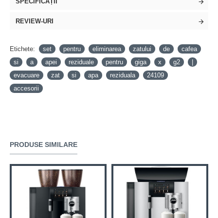
SPECIFICAȚII
recipientului de zat si al tavii de picurare, zatul si
picaturile de apa trec prin placa de baza si sunt
REVIEW-URI
colectate intr-un recipient corespunzator. Orificiile
necesare pentru acest lucru la blatul / suprafata de
Etichete:
set
pentru
eliminarea
zatului
de
cafea
lucru nu sunt incluse in serviciu. Instructiunile de
si
a
apei
reziduale
pentru
giga
x
g2
|
perforare pentru setul recipient de zat / tava de
evacuare
zat
si
apa
reziduala
24109
picurare pot fi gasite in documentatia tehnica pentru
accesorii
masina dvs. automata. Partenerul autorizat JURA
poate modifica rapid masina pentru dvs.
PRODUSE SIMILARE