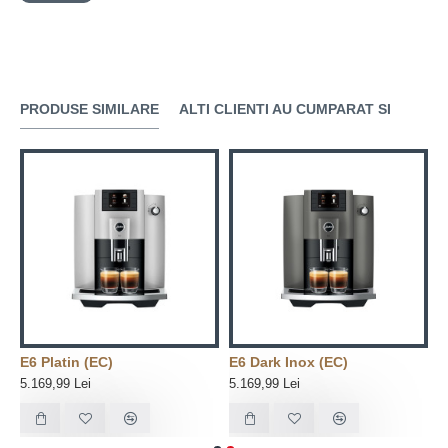
· 1 set de 6 pastile curatare in 3 etape
Cu noul Care Kit veti economisi atat bani cat si spatiu:
gratie formei sale, kitul de intretinere poate fi pastrat in
orice spatiu din bucatarie.
PRODUSE SIMILARE
ALTI CLIENTI AU CUMPARAT SI
uratare in 3 etape
E6 Platin (EC)
E6 Dark Inox (EC)
5.169,99 Lei
5.169,99 Lei