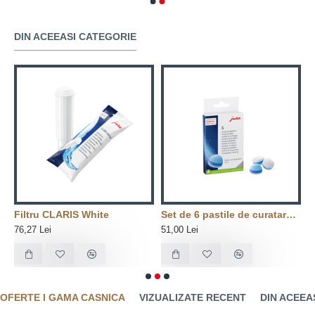
DIN ACEEASI CATEGORIE
t+
Filtru CLARIS White
Set de 6 pastile de curatare in 3 etape
76,27 Lei
51,00 Lei
7
OFERTE I GAMA CASNICA
VIZUALIZATE RECENT
DIN ACEEA