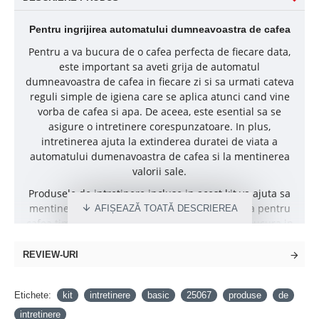
Pentru ingrijirea automatului dumneavoastra de cafea
Pentru a va bucura de o cafea perfecta de fiecare data,
este important sa aveti grija de automatul
dumneavoastra de cafea in fiecare zi si sa urmati cateva
reguli simple de igiena care se aplica atunci cand vine
vorba de cafea si apa. De aceea, este esential sa se
asigure o intretinere corespunzatoare. In plus,
intretinerea ajuta la extinderea duratei de viata a
automatului dumenavoastra de cafea si la mentinerea
valorii sale.
Produsele de intretinere incluse in acest kit va ajuta sa
mentineti si sa curatati aparatul dumneavostra pentru
cafea timp de mai multe luni. Astfel, va puteti bucura in
fiecare zi de cele mai bune espresso, cafea, cappuccino,
latte macchiato si alte speciliati din cafea.
REVIEW-URI
Noul Care Kit contine toate produsele importante de
care aveti nevoie. El este compus din
Etichete:
kit
intretinere
basic
25067
produse
de
· 3 filtre CLARIS Smart+
intretinere