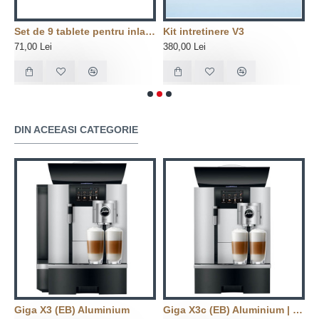
certificata TÜV pentru sistemul dumneavoastra de
n 3 etape
Set de 9 tablete pentru inlaturarea calcarului 2 in 1
Kit intretinere V3
C
lapte, protejand in acelasi timp mediul inconjurator.
71,00 Lei
380,00 Lei
3
DIN ACEEASI CATEGORIE
Mini-tablete - Igiena perfecta intr-un
singur pas
Usor de folosit
Intotdeauna doza corecta
nium Black
Giga X3 (EB) Aluminium
Giga X3c (EB) Aluminium | Conexiune la reteaua de apa
X