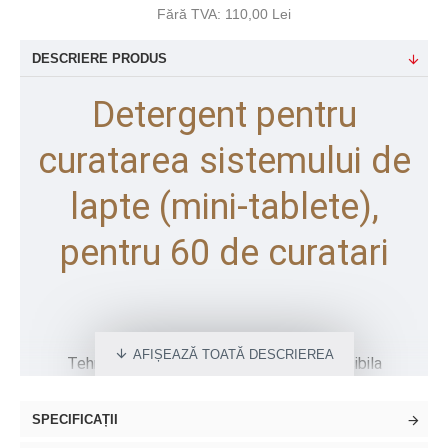
Fără TVA: 110,00 Lei
DESCRIERE PRODUS
Detergent pentru
curatarea sistemului de
lapte (mini-tablete),
pentru 60 de curatari
Tehnologia de spuma fina JURA face posibila
realizarea de specialitati de cafea precum latte
macchiato, cappuccino, macchiato sau flat white de o
SPECIFICAȚII
calitate perfecta. Pentru a mentine acest nivel