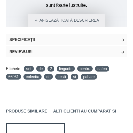
sunt foarte lustruite.
SPECIFICAȚII
REVIEW-URI
Etichete:
set
de
2
lingurite
pentru
cafea
66961
colectia
de
cesti
si
pahare
PRODUSE SIMILARE
ALTI CLIENTI AU CUMPARAT SI