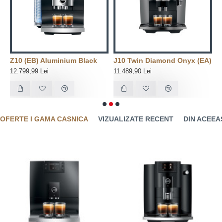
Z10 (EB) Aluminium Black
J10 Twin Diamond Onyx (EA)
J
12.799,99 Lei
11.489,90 Lei
9
OFERTE I GAMA CASNICA
VIZUALIZATE RECENT
DIN ACEEA